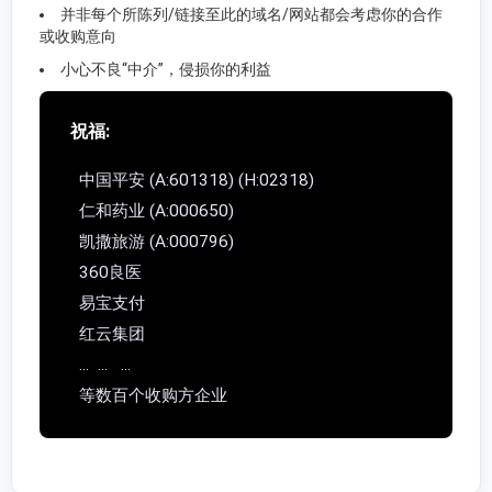
并非每个所陈列/链接至此的域名/网站都会考虑你的合作
或收购意向
小心不良“中介”，侵损你的利益
祝福:
中国平安 (A:601318) (H:02318)
仁和药业 (A:000650)
凯撒旅游 (A:000796)
360良医
易宝支付
红云集团
... ... ...
等数百个收购方企业